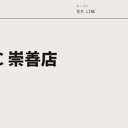
線上預約
官方 LINE
C 崇善店