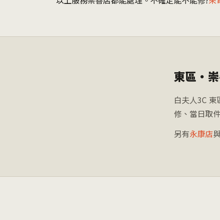
以上服務崇善店都能處理。不確定能不能修?
來
東區・崇
白夫人3C 
修、當日取件
另有
永康店