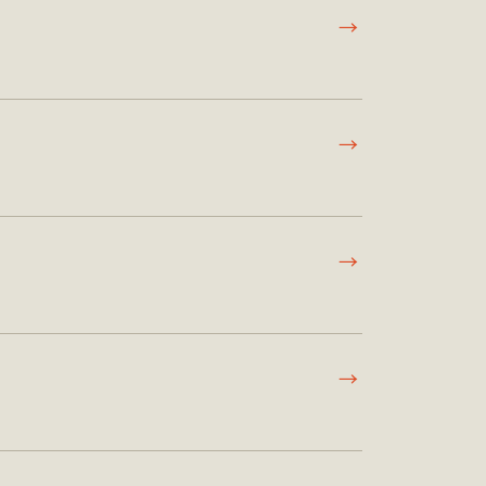
→
→
→
→