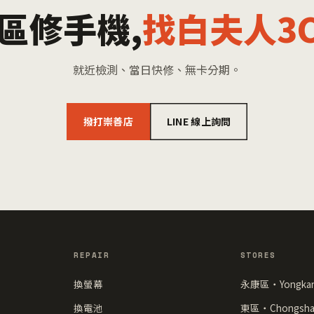
區修手機,
找白夫人3
就近檢測、當日快修、無卡分期。
撥打崇善店
LINE 線上詢問
REPAIR
STORES
換螢幕
永康區・Yongka
換電池
東區・Chongsha