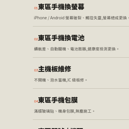
東區手機換螢幕
01
iPhone / Android 螢幕破裂、觸控失靈,螢幕總成更換
東區手機換電池
02
續航差、自動關機、電池膨脹,健康度檢測更換。
主機板維修
03
不開機、泡水當機,IC 級板修。
東區手機包膜
04
滿版玻璃貼、機身包膜,無塵施工。