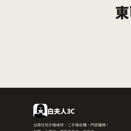
東
白夫人3C
台南在地手機維修・二手機收購・門號攜碼・