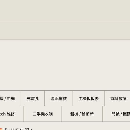
蓋 / 中框
充電孔
泡水搶救
主機板板修
資料救援
tch 維修
二手機收購
新機 / 舊換新
門號 / 攜