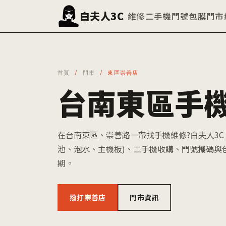
白夫人3C
維修
二手機
門號
包膜
門市
首頁
/
門市
/ 東區崇善店
台南東區手機
在台南東區、崇善路一帶找手機維修?白夫人3C
池、泡水、主機板)、二手機收購、門號攜碼與
期。
撥打崇善店
門市資訊