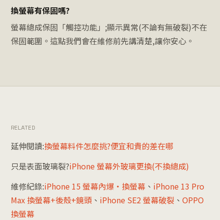
換螢幕有保固嗎?
螢幕總成保固「觸控功能」;顯示異常(不論有無破裂)不在
保固範圍。這點我們會在維修前先講清楚,讓你安心。
RELATED
延伸閱讀:
換螢幕料件怎麼挑?便宜和貴的差在哪
只是表面玻璃裂?
iPhone 螢幕外玻璃更換(不換總成)
維修紀錄:
iPhone 15 螢幕內爆・換螢幕
、
iPhone 13 Pro
Max 換螢幕+後殼+鏡頭
、
iPhone SE2 螢幕破裂
、
OPPO
換螢幕