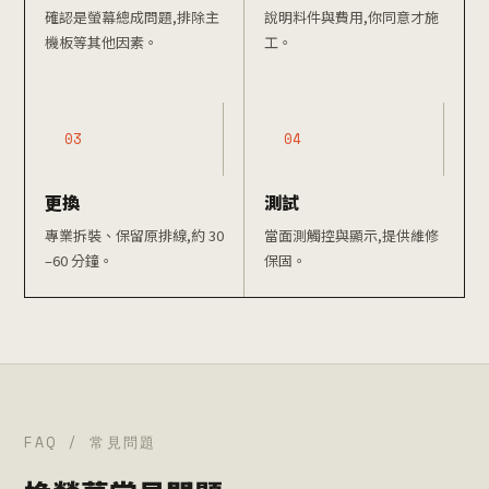
確認是螢幕總成問題,排除主
說明料件與費用,你同意才施
機板等其他因素。
工。
03
04
更換
測試
專業拆裝、保留原排線,約 30
當面測觸控與顯示,提供維修
–60 分鐘。
保固。
FAQ / 常見問題