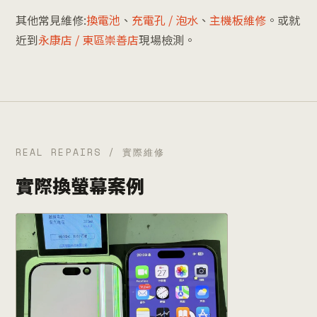
其他常見維修:
換電池
、
充電孔 / 泡水
、
主機板維修
。或就
近到
永康店 / 東區崇善店
現場檢測。
REAL REPAIRS / 實際維修
實際換螢幕案例