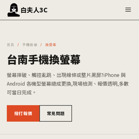
白夫人3C
維修
首頁
/
手機維修
/ 換螢幕
二手機
台南手機換螢幕
門號
螢幕摔破、觸控亂跳、出現線條或整片黑屏?iPhone 與
Android 各機型螢幕總成更換,現場檢測、報價透明,多數
包膜
可當日完成。
門市
撥打報價
常見問題
維修知識