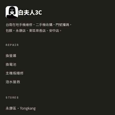
白夫人3C
台南在地手機維修・二手機收購・門號攜碼・
包膜。永康店、東區崇善店、安中店。
REPAIR
換螢幕
換電池
主機板維修
泡水搶救
STORES
永康區・Yongkang