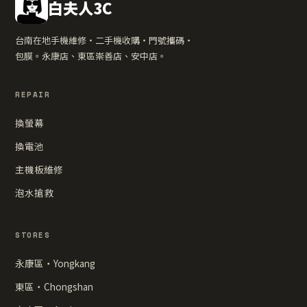
白夫人3C
台南在地手機維修・二手機收購・門號攜碼・
包膜。永康店、東區崇善店、安中店。
REPAIR
換螢幕
換電池
主機板維修
泡水搶救
STORES
永康區・Yongkang
東區・Chongshan